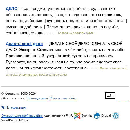
ДЕЛО
— ср. предмет упражнения, работа, труд, занятие,
обязанность, должность; | все, что сделано, что свершилось;
поступок, действие; | сущность предмета или обстоятельства; |
нужда, надобность. | Письменное производство по службе,
составляющее одно… …
Толковый словарь Даля
Делать своё дело
— ДЕЛАТЬ СВОЁ ДЕЛО. СДЕЛАТЬ СВОЁ
ДЕЛО. Экспрес. Сказываться на чём либо, влиять на что либо.
Проявленная новой гувернанткой сухость не нравилась
Бургардту, но он рассчитывал на то, что время сделает своё
дело и английская жестокость постепенно… …
Фразеологический
словарь русского литературного языка
© Академик, 2000-2026
18+
Обратная связь:
Техподдержка
,
Реклама на сайте
👣 Путешествия
Экспорт словарей на сайты
, сделанные на PHP,
Joomla,
Drupal,
WordPress, MODx.