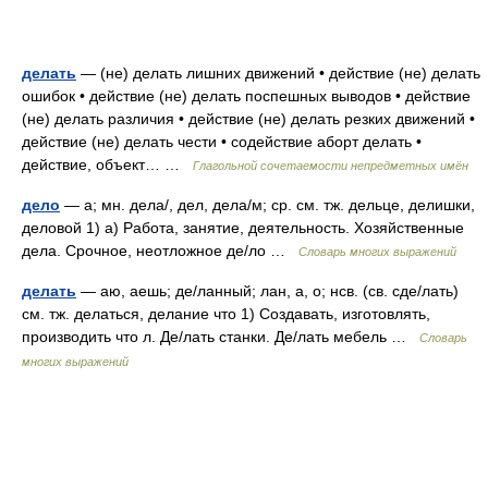
делать
— (не) делать лишних движений • действие (не) делать
ошибок • действие (не) делать поспешных выводов • действие
(не) делать различия • действие (не) делать резких движений •
действие (не) делать чести • содействие аборт делать •
действие, объект… …
Глагольной сочетаемости непредметных имён
дело
— а; мн. дела/, дел, дела/м; ср. см. тж. дельце, делишки,
деловой 1) а) Работа, занятие, деятельность. Хозяйственные
дела. Срочное, неотложное де/ло …
Словарь многих выражений
делать
— аю, аешь; де/ланный; лан, а, о; нсв. (св. сде/лать)
см. тж. делаться, делание что 1) Создавать, изготовлять,
производить что л. Де/лать станки. Де/лать мебель …
Словарь
многих выражений